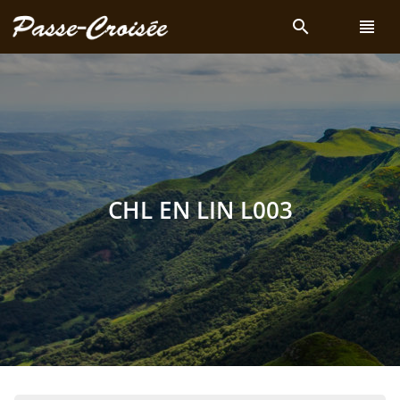
search
view_headline
CHL EN LIN L003