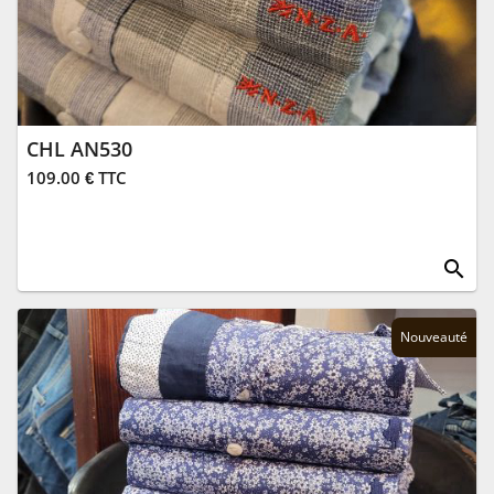
CHL AN530
109.00 € TTC
search
Nouveauté