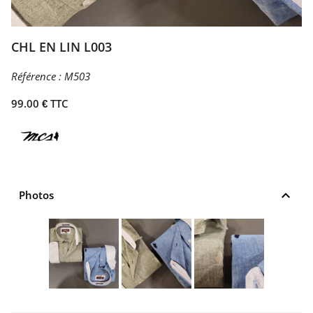
CHL EN LIN L003
Référence :
M503
99.00 € TTC
keyboard_arrow_up
Photos