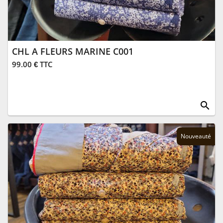
CHL A FLEURS MARINE C001
99.00 € TTC
search
Nouveauté