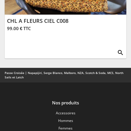
CHL A FLEURS CIEL C008
99.00 € TTC
search
Passe Croisée | Napapijiri, Serge Blanco, Malboro, NZA, Scotch & Soda, MCS, North
Sails et Latch
Nos produits
Accessoires
Hommes
Femmes