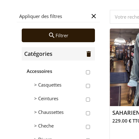
close
Appliquer des filtres
search
Filtrer
Catégories
delete
Accessoires
> Casquettes
> Ceintures
> Chaussettes
SAHARIE
229.00 € TT
> Cheche