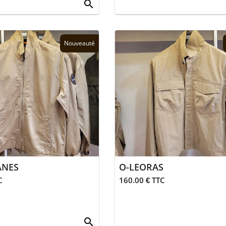
search
Nouveauté
ANES
O-LEORAS
C
160.00 € TTC
search