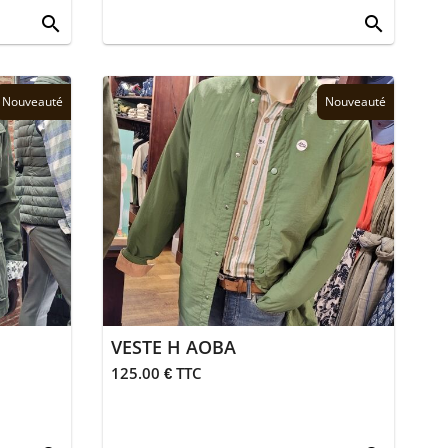
search
search
Nouveauté
Nouveauté
VESTE H AOBA
125.00 € TTC