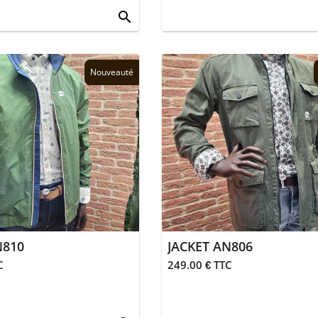
search
Nouveauté
N810
JACKET AN806
C
249.00 € TTC