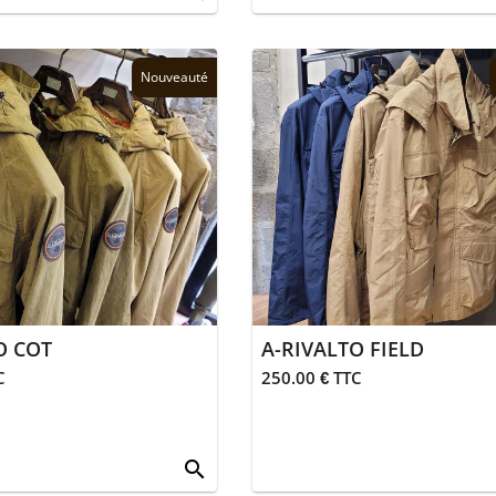
Nouveauté
O COT
A-RIVALTO FIELD
C
250.00 € TTC
search