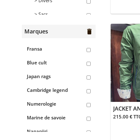
> Divers
> Sacs
Hommes
Marques
delete
> Bermudas
Fransa
> Chaussures
Blue cult
> Chemises
Japan rags
> Chemisettes
Cambridge legend
> Gilets
Numerologie
JACKET A
> Jean's
215.00 € TT
Marine de savoie
> Pantalons
Napapijri
> Polos