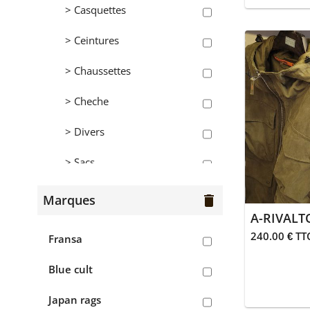
> Casquettes
Femmes
> Ceintures
> Bermudas
> Chaussettes
> Blouses
> Cheche
> Chaussures
> Divers
> Chemises
> Sacs
> Gilets
Hommes
Marques
delete
> Jean's
A-RIVALT
> Bermudas
> Jupes
240.00 € TT
Fransa
> Chaussures
> Pantalons
Blue cult
> Chemises
> Polaires
Japan rags