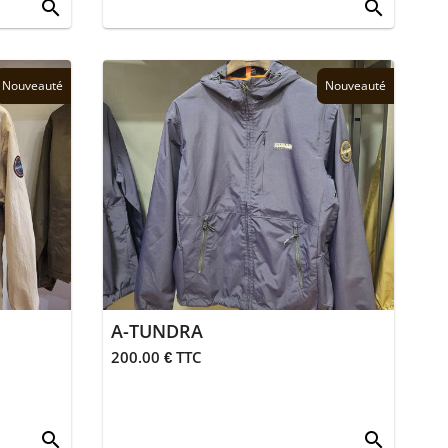
search
search
Nouveauté
Nouveauté
A-TUNDRA
200.00 € TTC
search
search