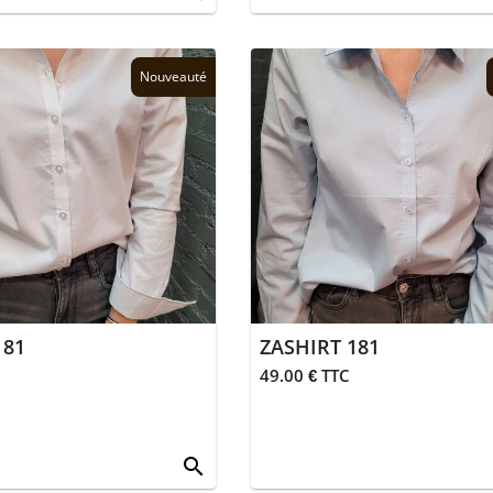
Nouveauté
181
ZASHIRT 181
49.00 € TTC
search