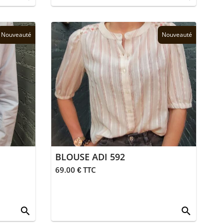
Nouveauté
Nouveauté
BLOUSE ADI 592
69.00 € TTC
search
search