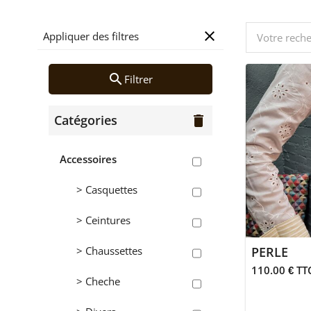
close
Appliquer des filtres
search
Filtrer
Catégories
delete
Accessoires
> Casquettes
> Ceintures
> Chaussettes
PERLE
110.00 € TT
> Cheche