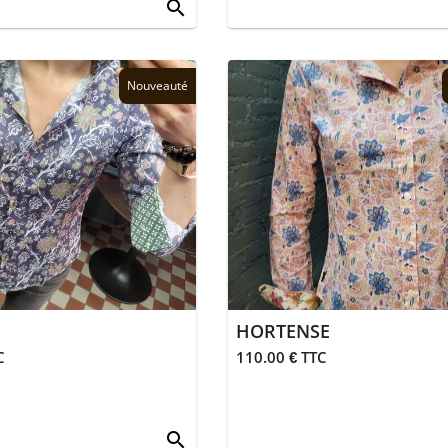
search
Nouveauté
HORTENSE
C
110.00 € TTC
search