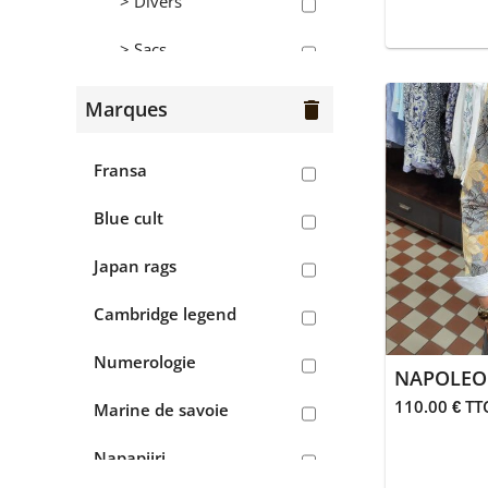
> Divers
> Sacs
Hommes
Marques
delete
> Bermudas
Fransa
> Chaussures
Blue cult
> Chemises
Japan rags
> Chemisettes
Cambridge legend
> Gilets
Numerologie
NAPOLEO
> Jean's
110.00 € TT
Marine de savoie
> Pantalons
Napapijri
> Polos