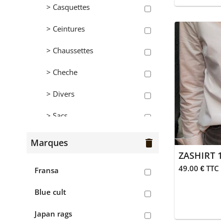
> Casquettes
Femmes
> Ceintures
> Bermudas
> Chaussettes
> Blouses
> Cheche
> Chaussures
> Divers
> Chemises
> Sacs
> Gilets
Hommes
Marques
delete
> Jean's
ZASHIRT 
> Bermudas
> Jupes
49.00 € TTC
Fransa
> Chaussures
> Pantalons
Blue cult
> Chemises
> Polaires
Japan rags