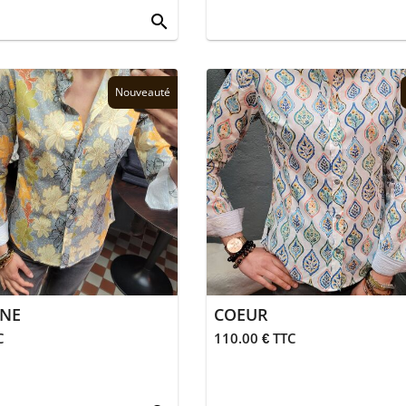
search
Nouveauté
NE
COEUR
C
110.00 € TTC