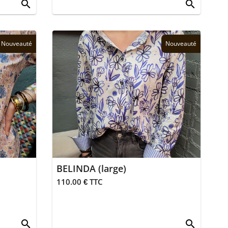
search
search
Nouveauté
Nouveauté
BELINDA (large)
110.00 € TTC
search
search