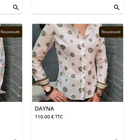
search
search
Nouveauté
Nouveauté
DAYNA
110.00 € TTC