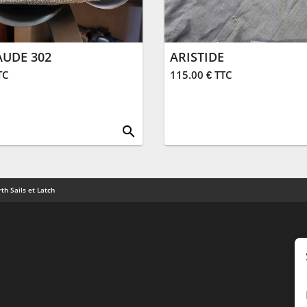
AUDE 302
ARISTIDE
TC
115.00 € TTC
search
th Sails et Latch