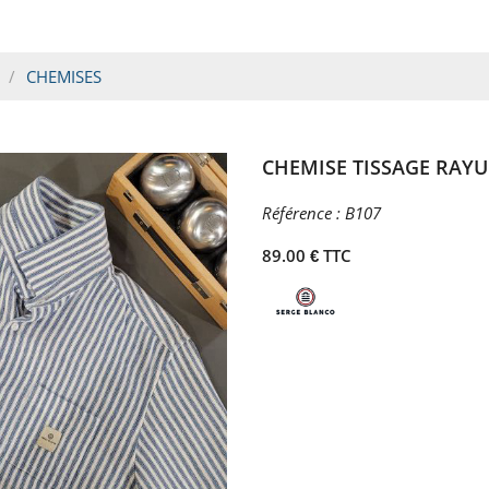
CHEMISES
CHEMISE TISSAGE RAY
Référence :
B107
89.00 € TTC