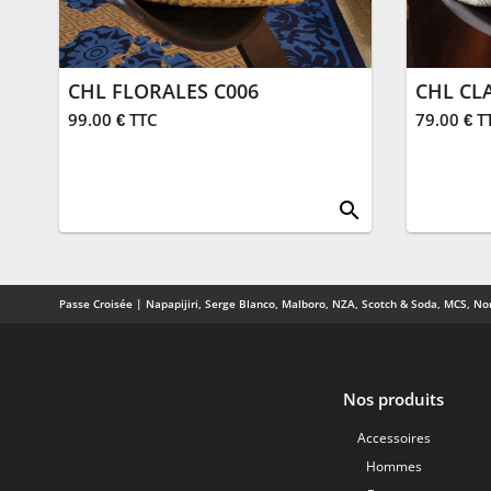
CHL FLORALES C006
CHL CL
99.00 € TTC
79.00 € T
search
Passe Croisée | Napapijiri, Serge Blanco, Malboro, NZA, Scotch & Soda, MCS, Nor
Nos produits
Accessoires
Hommes