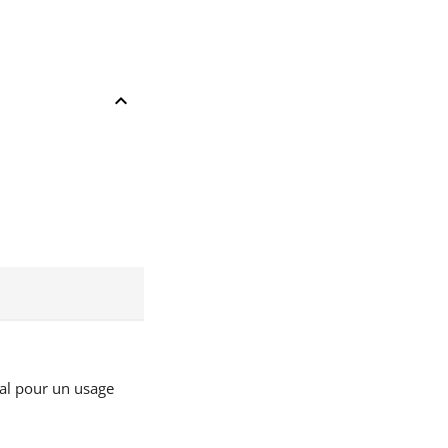
keyboard_arrow_up
déal pour un usage