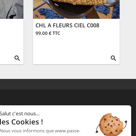
CHL A FLEURS CIEL C008
99.00 € TTC
search
search
Passe Croisée
Salut c'est nous...
34 ,Rue des forgerons
les Cookies !
15000 Aurillac
Nous vous informons que www.passe-
Téléphone :
04 71 48 09 58