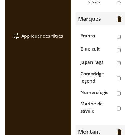
> Sacs
Hommes
Marques
delete
> Bermudas
tune
Fransa
Appliquer des filtres
> Chaussures
Blue cult
> Chemises
Japan rags
>
Cambridge
Chemisettes
legend
> Gilets
Numerologie
> Jean's
Marine de
savoie
> Pantalons
Napapijri
> Polos
Montant
delete