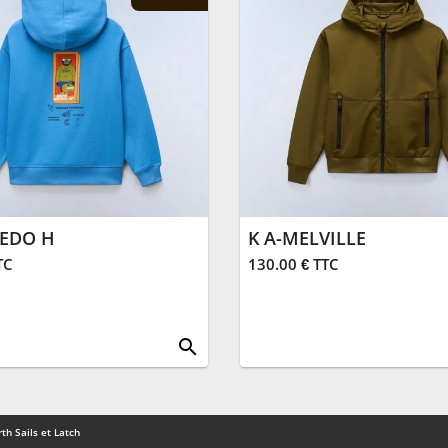
BEDO H
K A-MELVILLE
TC
130.00 € TTC
search
th Sails et Latch