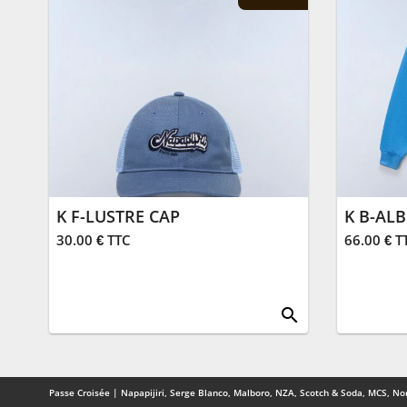
K F-LUSTRE CAP
K B-AL
30.00 € TTC
66.00 € T
search
Passe Croisée | Napapijiri, Serge Blanco, Malboro, NZA, Scotch & Soda, MCS, Nor