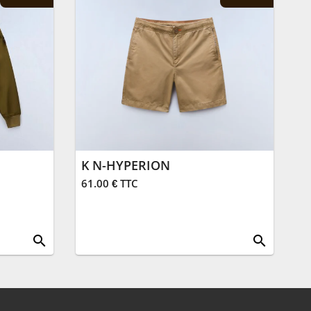
K N-HYPERION
61.00 € TTC
search
search