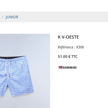
JUNIOR
K V-OESTE
Référence :
K306
51.00 € TTC