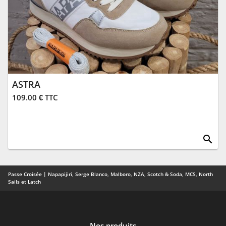
ASTRA
109.00 € TTC
search
Passe Croisée | Napapijiri, Serge Blanco, Malboro, NZA, Scotch & Soda, MCS, North
Sails et Latch
Nos produits