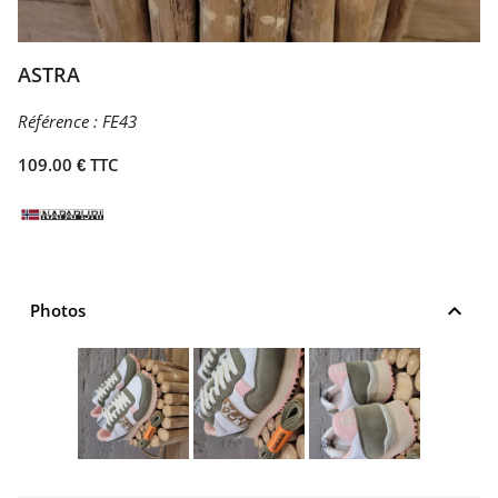
ASTRA
Référence :
FE43
109.00 € TTC
keyboard_arrow_up
Photos