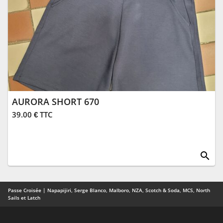
AURORA SHORT 670
39.00 € TTC
search
Passe Croisée | Napapijiri, Serge Blanco, Malboro, NZA, Scotch & Soda, MCS, North
Sails et Latch