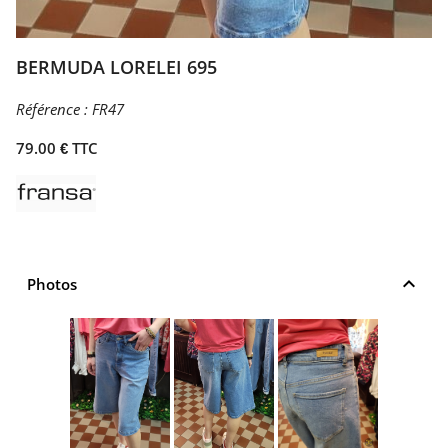
BERMUDA LORELEI 695
Référence :
FR47
79.00 € TTC
keyboard_arrow_up
Photos