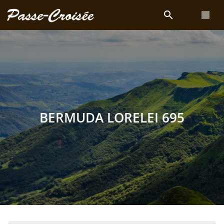
search
view_headline
BERMUDA LORELEI 695