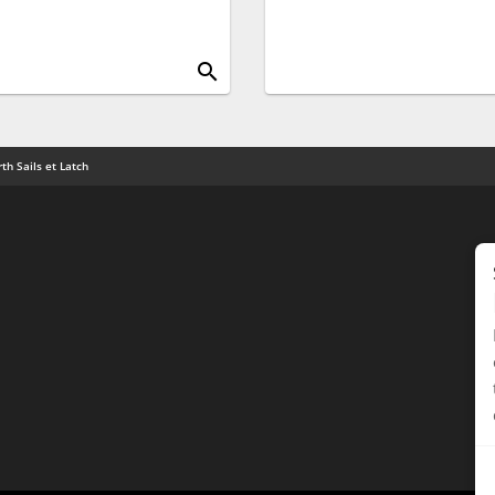
search
th Sails et Latch