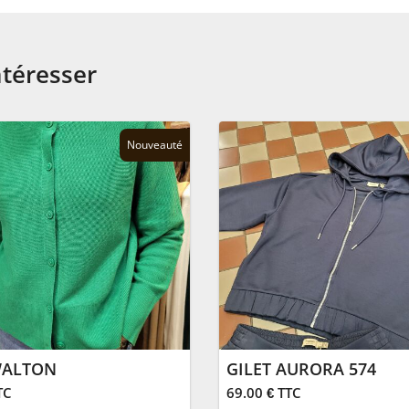
ntéresser
Nouveauté
WALTON
GILET AURORA 574
TC
69.00 € TTC