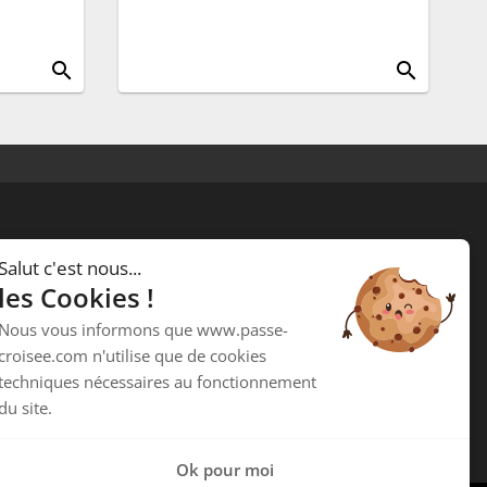
search
search
Passe Croisée
Salut c'est nous...
34 ,Rue des forgerons
les Cookies !
15000 Aurillac
Nous vous informons que www.passe-
Téléphone :
04 71 48 09 58
croisee.com n'utilise que de cookies
techniques nécessaires au fonctionnement
du site.
Ok pour moi