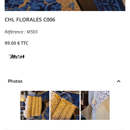
CHL FLORALES C006
Référence :
M503
99.00 € TTC
keyboard_arrow_up
Photos