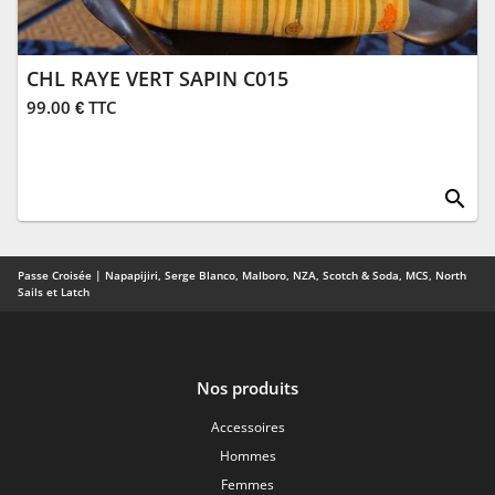
CHL RAYE VERT SAPIN C015
99.00 € TTC
search
Passe Croisée | Napapijiri, Serge Blanco, Malboro, NZA, Scotch & Soda, MCS, North
Sails et Latch
Nos produits
Accessoires
Hommes
Femmes