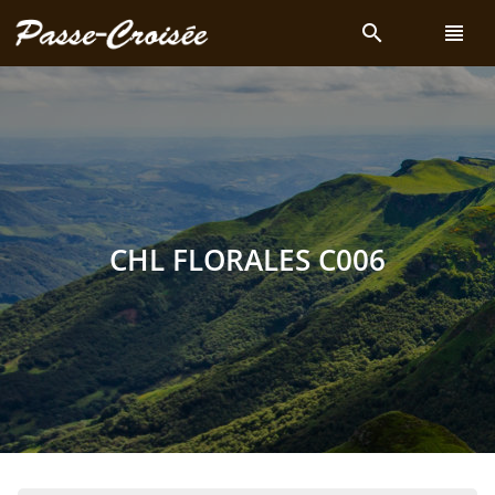
search
view_headline
CHL FLORALES C006