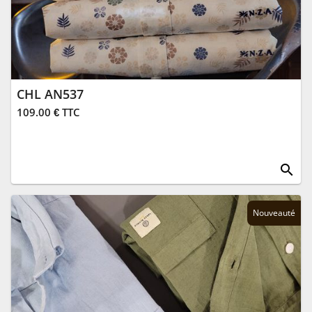
CHL AN537
109.00 € TTC
search
Nouveauté