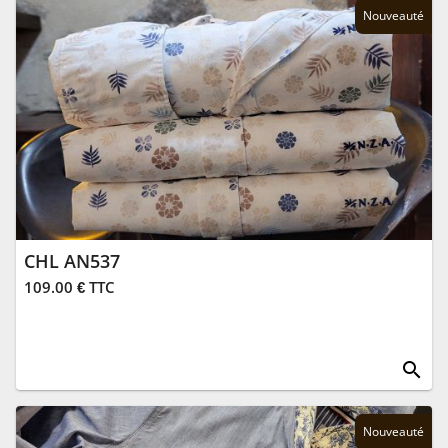
Nouveauté
CHL AN537
109.00 € TTC
search
Nouveauté