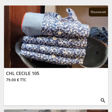
Nouveauté
CHL CECILE 105
79.00 € TTC
search