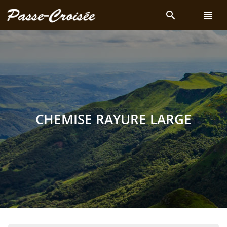
search
view_headline
CHEMISE RAYURE LARGE