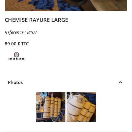
CHEMISE RAYURE LARGE
Référence :
B107
89.00 € TTC
keyboard_arrow_up
Photos